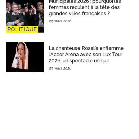
Municipales 2026 : pourquoi les
femmes reculent à la tête des
grandes villes françaises ?
23 mars 2026
POLITIQUE
La chanteuse Rosalía enflamme
l’Accor Arena avec son Lux Tour
2026, un spectacle unique
23 mars 2026
CULTURE
“Vendues comme objets sexuels” :
aux assises de Paris, le procès
révèle l’esclavagisme et le
génocide des femmes yazidies
20 mars 2026
NEWS