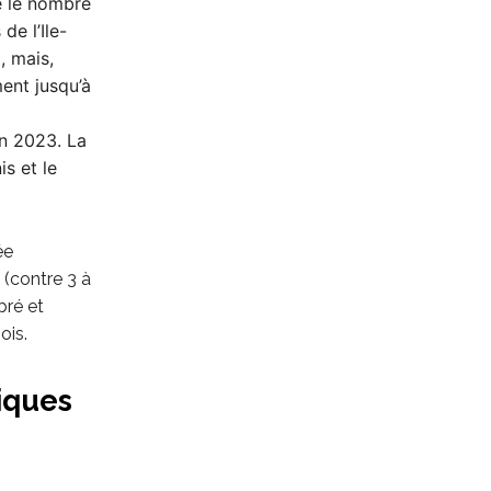
e le nombre
e l’Ile-
, mais,
ent jusqu’à
en 2023. La
s et le
ée
 (contre 3 à
bré et
ois.
iques