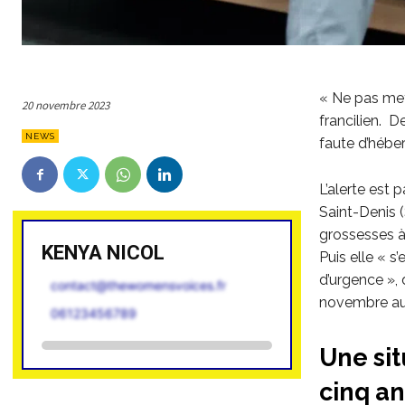
« Ne pas mett
20 novembre 2023
francilien. 
NEWS
faute d’héber
L’alerte est 
Saint-Denis (
grossesses à 
KENYA NICOL
Puis elle « s
d’urgence »,
contact@thewomensvoices.fr
novembre au
06123456789
Une sit
cinq an