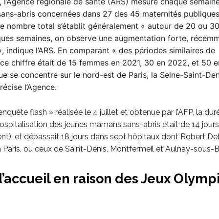
, l’Agence régionale de santé (ARS) mesure chaque semain
ns-abris concernées dans 27 des 45 maternités publiques d
e nombre total s’établit généralement « autour de 20 ou 30
ques semaines, on observe une augmentation forte, récemm
 indique l’ARS. En comparant « des périodes similaires de
 ce chiffre était de 15 femmes en 2021, 30 en 2022, et 50 
e se concentre sur le nord-est de Paris, la Seine-Saint-Deni
récise l’Agence.
nquête flash » réalisée le 4 juillet et obtenue par l’AFP, la dur
spitalisation des jeunes mamans sans-abris était de 14 jours
t), et dépassait 18 jours dans sept hôpitaux dont Robert De
à Paris, ou ceux de Saint-Denis, Montfermeil et Aulnay-sous-B
’accueil en raison des Jeux Olymp