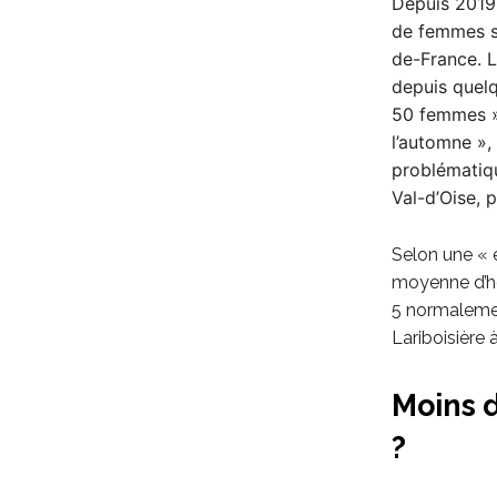
Depuis 2019
de femmes sa
de-France. L
depuis quel
50 femmes »,
l’automne »,
problématiqu
Val-d’Oise, p
Selon une « e
moyenne d’ho
5 normalemen
Lariboisière 
Moins d
?