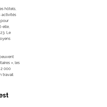
es hôtels,
 activités
 pour
-elle,
23. Le
moyens
 peuvent
taires », les
 2 000
 travail
est