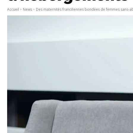
Accueil
News
Des maternités franciliennes bondées de femmes sans-ab