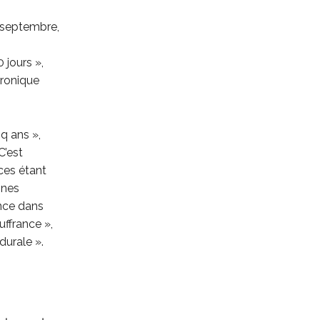
 septembre,
s
 jours »,
éronique
q ans »,
C’est
ces étant
ines
ence dans
ffrance »,
durale ».