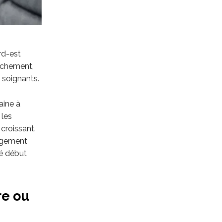
rd-est
ouchement,
 soignants.
aine à
 les
 croissant.
ergement
sé début
re ou