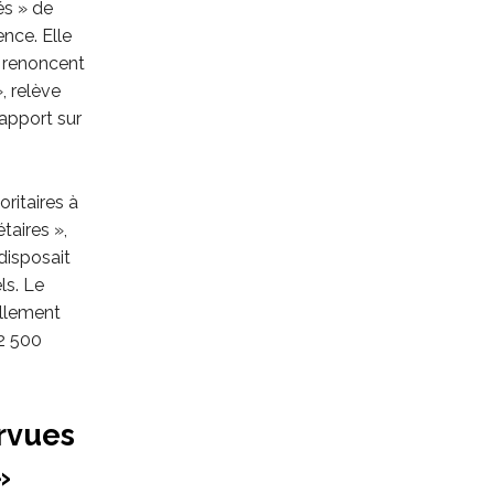
és » de
nce. Elle
t renoncent
, relève
apport sur
ritaires à
taires »,
disposait
ls. Le
ellement
2 500
rvues
»