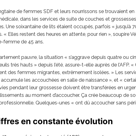
ingtaine de femmes SDF et leurs nourrissons se trouvaient en
médicale, dans les services de suite de couches et grossesse
. Une soixantaine de lits étaient occupés, parfois « jusqu’à 70
s. « Elles restent des heures en attente, pour rien », soupire V
e-femme de 45 ans.
rtement pauvre, la situation « s’aggrave depuis quatre ou cin
uils très hauts » depuis l’été, assure-t-elle auprès de l’AFP. « 
ent des femmes migrantes, extrêmement isolées. » Les servi
n accumule les accouchées en salle de naissance », et « certa
ivies pendant leur grossesse doivent être transférées en urg
blissements au moment d’accoucher. Ça crée beaucoup de sou
professionnelle. Quelques-unes « ont dû accoucher sans péri
ffres en constante évolution