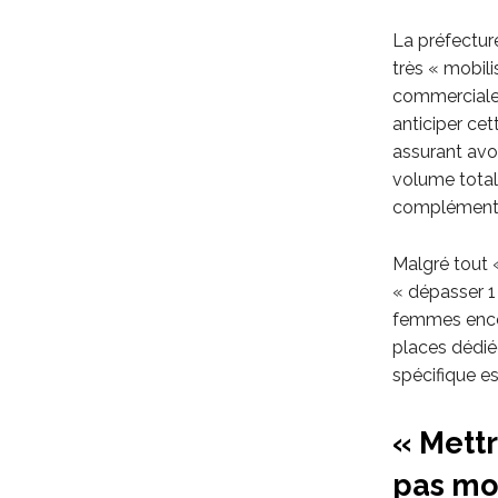
La préfecture
très « mobili
commerciales 
anticiper cet
assurant avo
volume total
complémentair
Malgré tout 
« dépasser 1 0
femmes encei
places dédiée
spécifique e
« Mettr
pas mo