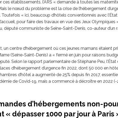
r ces établissements, l’ARS « demande à toutes les maternit
Mais le nœud du problème est la crise de l’hébergement d’urge
. Toutefois « ici, beaucoup d’hôtels conventionnés avec l’Éta
 l’accueil, pour faire des travaux en vue des Jeux Olympiques »
, député communiste de Seine-Saint-Denis, co-auteur d’un r
t, un centre d’hébergement où ces jeunes mamans étaient prio
arne (Seine-Saint-Denis) a « fermé en juin pour raisons budgé
puté. Selon le rapport parlementaire de Stéphane Peu, l’État 
laces d’hébergement d’urgence fin 2022, dont 50 000 en hôte
ambres d’hôtel a augmenté de 25% depuis fin 2017, essenti
idémie de Covid-19, mais a commencé à décroître en 2022 (-
mandes d’hébergements non-pou
 « dépasser 1000 par jour à Paris 