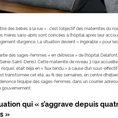
re des bébés à la rue » : c’est l’objectif des maternités du no
Des mères sans-abris sont coincées à l’hôpital après leur acc
gement d’urgence. La situation devient « ingérable » pour les
partie des sages-femmes « en détresse » de l’hôpital Delafont
Seine-Saint-Denis). Cette maternité de niveau 3 (qui accueille
risque), était déjà en « flux tendu » à cause d’un sous-effectif
’est transformée cet été, au fil des semaines, en centre d’héb
 dénonce l’équipe des sages-femmes, dans un courrier adres
 gouvernement.
uation qui « s’aggrave depuis quat
s »