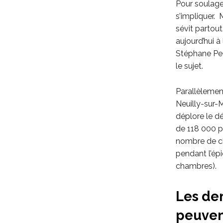
Pour soulage
s’impliquer. 
sévit partout
aujourd’hui à
Stéphane Peu
le sujet.
Parallèlemen
Neuilly-sur-M
déplore le dé
de 118 000 p
nombre de ch
pendant l’ép
chambres).
Les de
peuvent