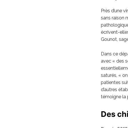
Près d’une v
sans raison 
pathologiques
écrivent-elle
Gounot, sag
Dans ce dépa
avec « des se
essentiellem
saturés, « o
patientes su
d’autres éta
témoigne la 
Des chi