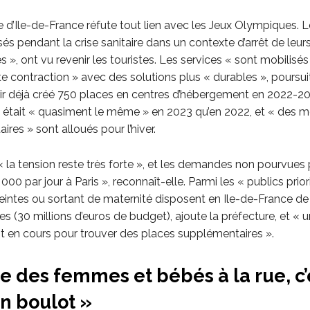
 d’Ile-de-France réfute tout lien avec les Jeux Olympiques. L
sés pendant la crise sanitaire dans un contexte d’arrêt de leurs
», ont vu revenir les touristes. Les services « sont mobilisés
te contraction » avec des solutions plus « durables », poursuit
ir déjà créé 750 places en centres d’hébergement en 2022-20
 était « quasiment le même » en 2023 qu’en 2022, et « des 
es » sont alloués pour l’hiver.
« la tension reste très forte », et les demandes non pourvues
00 par jour à Paris », reconnaît-elle. Parmi les « publics priori
ntes ou sortant de maternité disposent en Ile-de-France de
s (30 millions d’euros de budget), ajoute la préfecture, et « un
st en cours pour trouver des places supplémentaires ».
e des femmes et bébés à la rue, c’
n boulot »