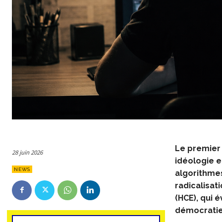
Le premier
28 juin 2026
idéologie e
NEWS
algorithmes
radicalisat
(HCE), qui 
démocratie,