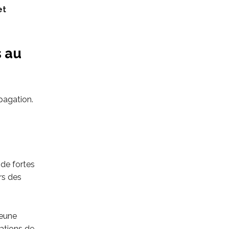
et
s au
pagation.
 de fortes
rs des
jeune
ations de