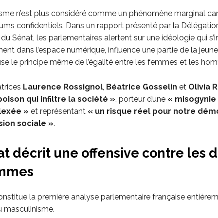
isme n’est plus considéré comme un phénomène marginal ca
ums confidentiels. Dans un rapport présenté par la Délégation
 Sénat, les parlementaires alertent sur une idéologie qui s’i
ent dans l’espace numérique, influence une partie de la jeune
se le principe même de l’égalité entre les femmes et les ho
atrices
Laurence Rossignol
,
Béatrice Gosselin
et
Olivia 
poison qui infiltre la société »
, porteur d’une
« misogynie 
lexée »
et représentant
« un risque réel pour notre dém
ion sociale »
.
t décrit une offensive contre les d
emmes
onstitue la première analyse parlementaire française entière
u masculinisme.