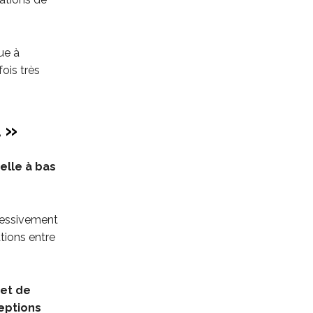
ue à
ois très
 »
elle à bas
gressivement
tions entre
 et de
eptions