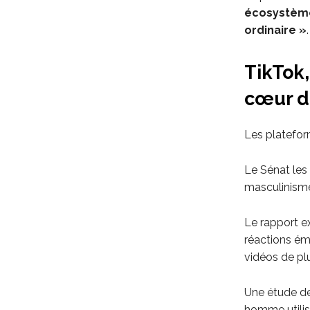
écosystème 
ordinaire »
.
TikTok,
cœur de
Les platefor
Le Sénat les
masculinism
Le rapport e
réactions ém
vidéos de plu
Une étude de 
homme utilis