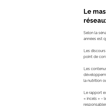
Le mas
réseau
Selon la sén
années est 
Les discours
point de con
Les contenus
développement
la nutrition 
Le rapport e
« incels » – 
responsables