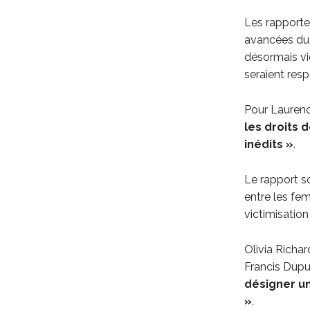
Les rapporte
avancées du 
désormais vi
seraient resp
Pour Lauren
les droits
inédits »
.
Le rapport 
entre les fe
victimisation
Olivia Richa
Francis Dupu
désigner u
»
.