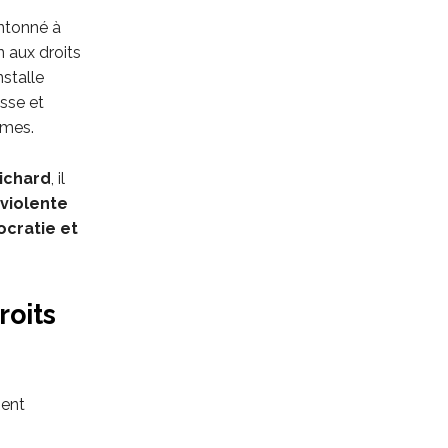
ntonné à
 aux droits
nstalle
sse et
mmes.
Richard
, il
violente
ocratie et
roits
ment