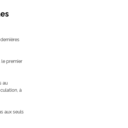
les
 dernières
 le premier
s au
culation, à
s aux seuls