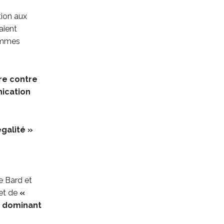
tion aux
aient
femmes
re contre
ication
égalité »
e Bard et
et de
«
e dominant