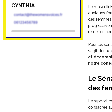
CYNTHIA
Le masculin
quelques for
contact@thewomensvoices.fr
des femmes du
06123456789
progressivem
remet en cau
Pour les sén
s’agit d’un
« 
et décomp
notre cohés
Le Séna
des f
Le rapport c
consacrée a