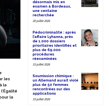
désormais mis en
examen à Bordeaux,
une centaine
recherchée
20 juillet 2026
Pédocriminalité : après
l’affaire Lyhanna, près
de 1.000 dossiers
prioritaires identifiés et
plus de 69.000
procédures
réexaminées
15 juillet 2026
e
Soumission chimique :
ar les
un Allemand aurait violé
plus de 50 femmes
à la
rencontrées sur des
l’Égalité
applications
pour la
15 juillet 2026