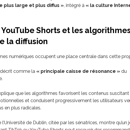
plus large et plus diffus »
, intégré à
« la culture Intern
 YouTube Shorts et les algorithme
 la diffusion
mes numériques occupent une place centrale dans cette pro
 décrit comme la
« principale caisse de résonance »
du
e.
xplique que les algorithmes favorisent les contenus suscitant
otionnelles et conduisent progressivement les utilisateurs ve
s en plus radicales.
l’Université de Dublin, citée par les sénatrices, montre qu’un 
ant TikTok ou YouTube Shorts peut recevoir des recommand