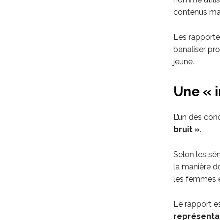
contenus ma
Les rapporte
banaliser pr
jeune.
Une « i
L’un des conc
bruit »
.
Selon les sé
la manière do
les femmes 
Le rapport 
représenta