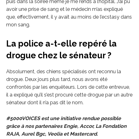
puis dans la soirée même je me rends à l’hôpital. J’ai pu
avoir une prise de sang et le médecin m’as expliqué
que, effectivement, il y avait au moins de l’ecstasy dans
mon sang.
La police a-t-elle repéré la
drogue chez le sénateur ?
Absolument, des chiens spécialisés ont reconnu la
drogue. Deux jours plus tard, nous avons été
confrontés par les enquêteurs. Lors de cette entrevue,
il a expliqué qu’il s’est procuré cette drogue par un autre
sénateur dont il n’a pas dit le nom.
#5000VOICES
est une initiative rendue possible
grâce à nos partenaires
Engie
,
Accor
, La
Fondation
RAJA
, Aurel Bgc,
Veolia
et
Mastercard
.