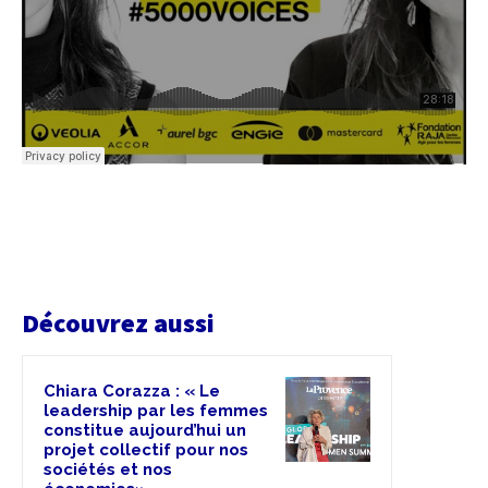
Découvrez aussi
Chiara Corazza : « Le
leadership par les femmes
constitue aujourd’hui un
projet collectif pour nos
sociétés et nos