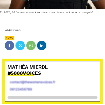
En 2023, 96 femmes meurent sous les coups de leur conjoint ou ex-conjoint.
18 août 2025
NEWS
MATHÉA MIERDL
#5000VOICES
contact@thewomensvoices.fr
06123456789