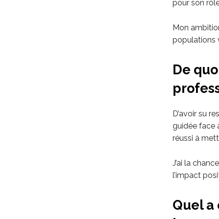
pour son rôle
Mon ambition
populations 
De quoi
profes
D’avoir su res
guidée face à
réussi à mett
J’ai la chanc
l’impact posi
Quel a 