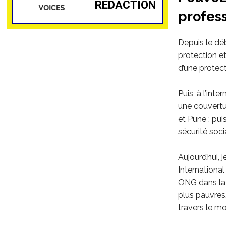
RÉDACTION
profess
Depuis le dé
protection et
d’une protec
Puis, à l’int
une couvertu
et Pune ; pui
sécurité soci
Aujourd’hui, 
International
ONG dans la 
plus pauvres,
travers le m