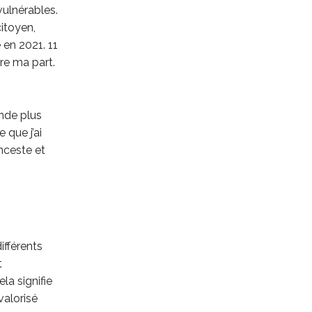
ulnérables.
itoyen,
 en 2021. 11
ire ma part.
onde plus
 que j’ai
nceste et
ifférents
t
la signifie
alorisé