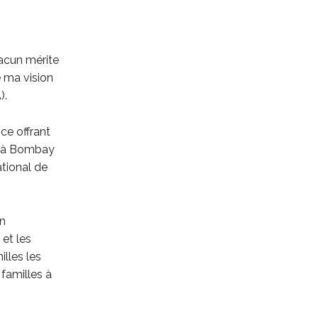
hacun mérite
é ma vision
).
ce offrant
a, à Bombay
ational de
on
 et les
lles les
 familles à