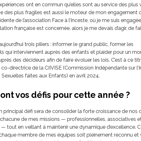
xpériences ont en commun qu’elles sont au service des plus v
e des plus fragiles est aussi le moteur de mon engagement c
ente de l’association Face à l’Inceste, où je me suis engagée
ation française est concernée, alors je me devais d’agir, de fa
jourd’hui trois piliers : informer le grand public, former les
ls qui interviennent auprès des enfants et plaider pour un m
rès des décideurs afin de faire évoluer les lois. C’est à ce titre
o-directrice de la CIIVISE (Commission Indépendante sur l’I
 Sexuelles faites aux Enfants) en avril 2024.
ont vos défis pour cette année ?
principal défi sera de consolider la forte croissance de nos d
 chacune de mes missions — professionnelles, associatives e
— tout en veillant à maintenir une dynamique d’excellence. Ce
 chaque membre de mes équipes soit pleinement reconnu et v