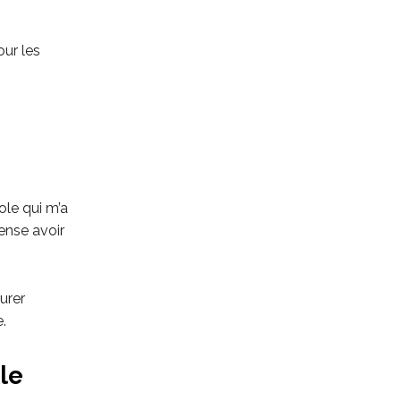
ur les
sole qui m’a
pense avoir
urer
.
le