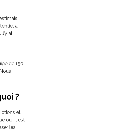
’estimais
tentiel a
J’y ai
uipe de 150
 Nous
uoi ?
ctions et
 oui, il est
sser les