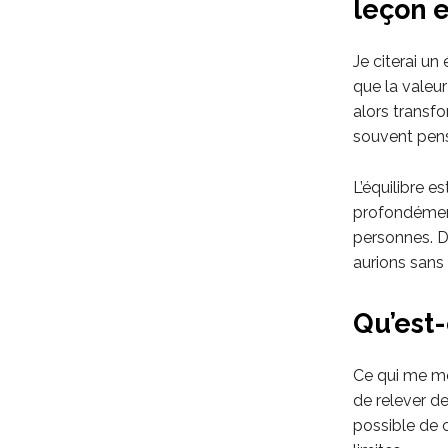
leçon e
Je citerai un
que la valeur
alors transf
souvent pens
L’équilibre es
profondément
personnes. D
aurions sans 
Qu’est-
Ce qui me mo
de relever de
possible de 