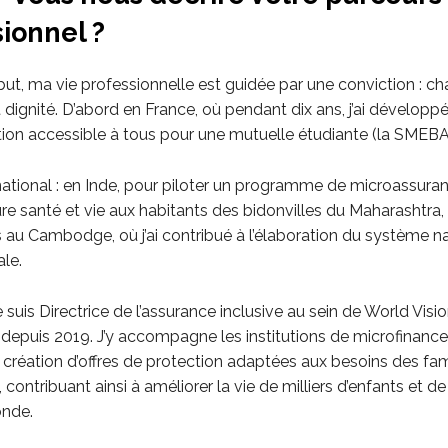
ionnel ?
but, ma vie professionnelle est guidée par une conviction : c
 dignité. D’abord en France, où pendant dix ans, j’ai développ
tion accessible à tous pour une mutuelle étudiante (la SMEBA
ernational : en Inde, pour piloter un programme de microassuran
re santé et vie aux habitants des bidonvilles du Maharashtr
s au Cambodge, où j’ai contribué à l’élaboration du système n
ale.
je suis Directrice de l’assurance inclusive au sein de World Visi
 depuis 2019. J’y accompagne les institutions de microfinance
création d’offres de protection adaptées aux besoins des fami
 contribuant ainsi à améliorer la vie de milliers d’enfants et de
onde.