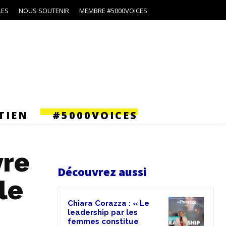
LES
NOUS SOUTENIR
MEMBRE #5000VOICES
TIEN
#5000VOICES
vre
Découvrez aussi
le
Chiara Corazza : « Le
leadership par les
femmes constitue