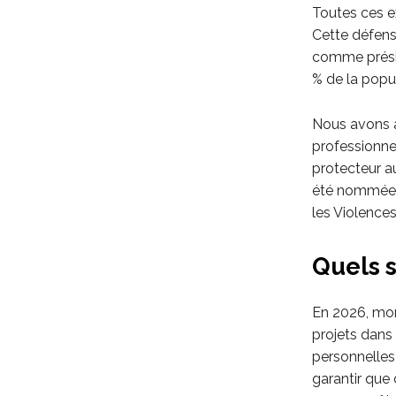
Toutes ces e
Cette défens
comme présid
% de la popul
Nous avons au
professionne
protecteur aup
été nommée c
les Violences
Quels s
En 2026, mon 
projets dans
personnelles 
garantir que