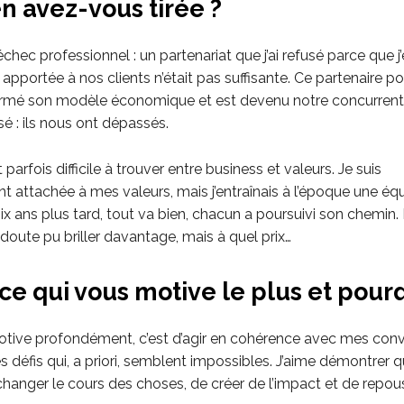
n avez-vous tirée ?
 échec professionnel : un partenariat que j’ai refusé parce que j
 apportée à nos clients n’était pas suffisante. Ce partenaire po
ormé son modèle économique et est devenu notre concurrent. 
é : ils nous ont dépassés.
t parfois difficile à trouver entre business et valeurs. Je suis
 attachée à mes valeurs, mais j’entraînais à l’époque une éq
ix ans plus tard, tout va bien, chacun a poursuivi son chemin.
doute pu briller davantage, mais à quel prix…
ce qui vous motive le plus et pourq
tive profondément, c’est d’agir en cohérence avec mes convi
s défis qui, a priori, semblent impossibles. J’aime démontrer que
changer le cours des choses, de créer de l’impact et de repou