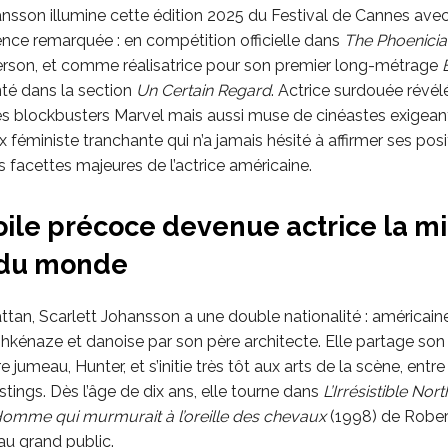
ansson illumine cette édition 2025 du Festival de Cannes ave
nce remarquée : en compétition officielle dans
The Phoenici
son, et comme réalisatrice pour son premier long-métrage
nté dans la section
Un Certain Regard
. Actrice surdouée révél
es blockbusters Marvel mais aussi muse de cinéastes exigeants
x féministe tranchante qui n’a jamais hésité à affirmer ses posi
s facettes majeures de l’actrice américaine.
oile précoce devenue actrice la m
 du monde
tan, Scarlett Johansson a une double nationalité : américain
shkénaze et danoise par son père architecte. Elle partage so
e jumeau, Hunter, et s’initie très tôt aux arts de la scène, entr
stings. Dès l’âge de dix ans, elle tourne dans
L’Irrésistible Nort
Homme qui murmurait à l’oreille des chevaux
(1998) de Rober
 au grand public.