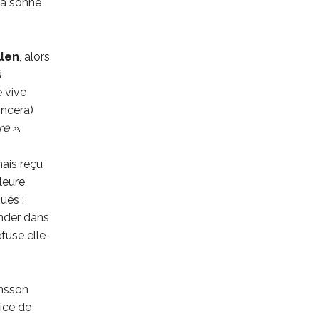
Ça sonne
len
, alors
à
 vive
oncera)
re »
.
mais reçu
leure
ués :
nder dans
refuse elle-
ansson
rice de