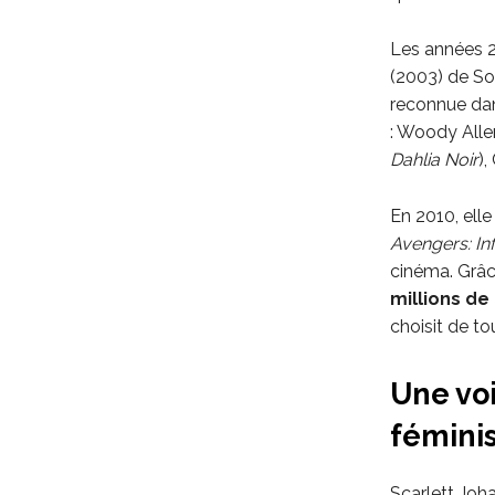
Les années 2
(2003) de So
reconnue dan
: Woody Alle
Dahlia Noir
),
En 2010, elle
Avengers: Inf
cinéma. Grâ
millions de
choisit de t
Une voi
fémini
Scarlett Joh