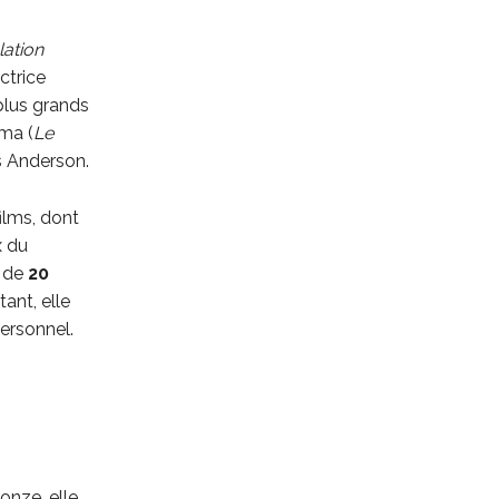
lation
ctrice
plus grands
lma (
Le
es Anderson.
films, dont
x du
s de
20
ant, elle
ersonnel.
onze, elle