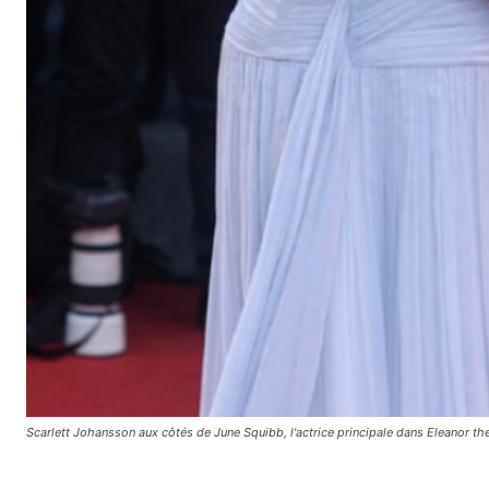
Scarlett Johansson aux côtés de June Squibb, l'actrice principale dans Eleanor 