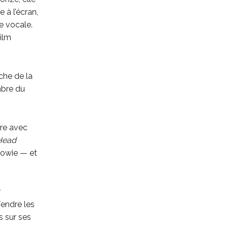
e à l’écran,
e vocale.
ilm
che de la
mbre du
ore avec
Head
Bowie — et
r
endre les
s sur ses