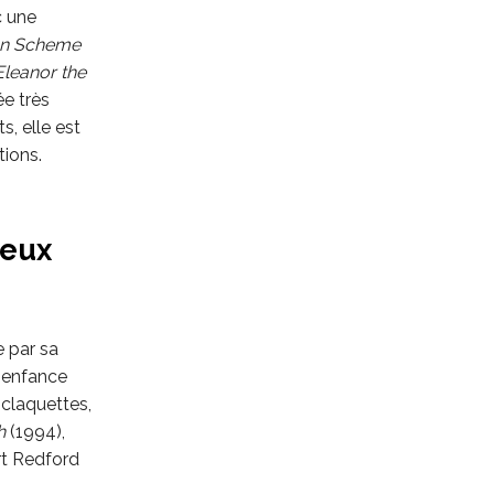
c une
an Scheme
Eleanor the
ée très
, elle est
tions.
ieux
e par sa
n enfance
e claquettes,
h
(1994),
t Redford