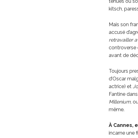
tenues ou so
kitsch, pares
Mais son fra
accusé d’agr
retravailler 
controverse 
avant de déc
Toujours pres
d’Oscar mal
actrice) et
Jo
Fantine dan
Millenium
, o
même.
À Cannes, e
incarne une f