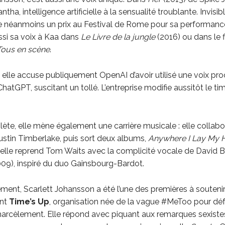
ha, intelligence artificielle à la sensualité troublante. Invisibl
e néanmoins un prix au Festival de Rome pour sa performanc
ssi sa voix à Kaa dans
Le Livre de la jungle
(2016) ou dans le f
Tous en scène
.
 elle accuse publiquement OpenAI d’avoir utilisé une voix pro
hatGPT, suscitant un tollé. L’entreprise modifie aussitôt le ti
lète, elle mène également une carrière musicale : elle collab
ustin Timberlake, puis sort deux albums,
Anywhere I Lay My 
elle reprend Tom Waits avec la complicité vocale de David 
09), inspiré du duo Gainsbourg-Bardot.
ent, Scarlett Johansson a été l’une des premières à souteni
ent
Time’s Up
, organisation née de la vague #MeToo pour déf
harcèlement. Elle répond avec piquant aux remarques sexiste