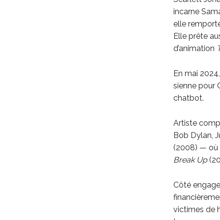
incarne Samant
elle remport
Elle prête au
d’animation
En mai 2024,
sienne pour C
chatbot.
Artiste comp
Bob Dylan, J
(2008) — où 
Break Up
(20
Côté engagem
financièrem
victimes de 