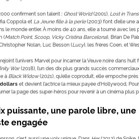
000 confirment son talent :
Ghost World
(2001),
Lost in Trans
fia Coppola et
La Jeune fille à la perle
(2003) font d’elle une a
s le monde entier. À moins de 40 ans, elle a tourné avec les 
n (
Match Point
,
Scoop
,
Vicky Cristina Barcelona
), Brian De Pa
 Christopher Nolan, Luc Besson (
Lucy
), les frères Coen, et W
 rejoint l’univers Marvel pour incarner la Veuve noire dans huit 
inity War
(2018), l’un des dix plus grands succès commerciau
ce à
Black Widow
(2021), qu’elle coproduit, elle empoche prè
 dollars
et devient l’actrice la mieux payée d’Hollywood. Pourt
ourner la page des super-héros pour revenir à un cinéma plus p
x puissante, une parole libre, une
ste engagée
ansson, c’est aussi une voix unique. Dans
Her
(2013) de Spike J