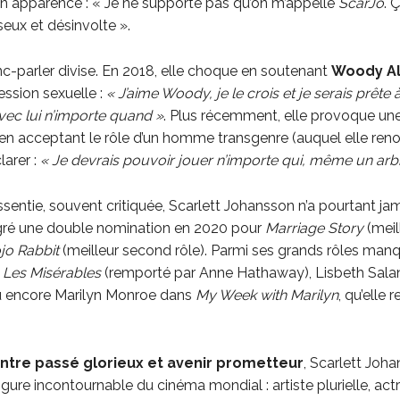
n apparence : « Je ne supporte pas qu’on m’appelle
ScarJo
. 
seux et désinvolte ».
nc-parler divise. En 2018, elle choque en soutenant
Woody Al
ession sexuelle :
« J’aime Woody, je le crois et je serais prête 
avec lui n’importe quand »
. Plus récemment, elle provoque une
en acceptant le rôle d’un homme transgenre (auquel elle ren
larer :
« Je devrais pouvoir jouer n’importe qui, même un arb
sentie, souvent critiquée, Scarlett Johansson n’a pourtant ja
gré une double nomination en 2020 pour
Marriage Story
(meil
jo Rabbit
(meilleur second rôle). Parmi ses grands rôles manq
s
Les Misérables
(remporté par Anne Hathaway), Lisbeth Sala
u encore Marilyn Monroe dans
My Week with Marilyn
, qu’elle 
ntre passé glorieux et avenir prometteur
, Scarlett Joh
igure incontournable du cinéma mondial : artiste plurielle, act