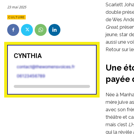
Scarlett Joh
23 mai 2025
double prése
CULTURE
de Wes Ander
Great
, prése
jeune, star d
aussi une voi
Retour sur le
CYNTHIA
Une ét
contact@thewomensvoices.fr
06123456789
payée
Née à Manhat
mère juive a
avec son frèr
théâtre et ca
mais c’est
L’
qui la révèle