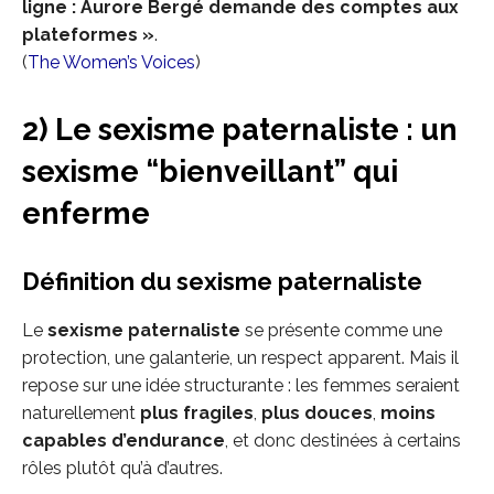
ligne : Aurore Bergé demande des comptes aux
plateformes »
.
(
The Women’s Voices
)
2) Le sexisme paternaliste : un
sexisme “bienveillant” qui
enferme
Définition du sexisme paternaliste
Le
sexisme paternaliste
se présente comme une
protection, une galanterie, un respect apparent. Mais il
repose sur une idée structurante : les femmes seraient
naturellement
plus fragiles
,
plus douces
,
moins
capables d’endurance
, et donc destinées à certains
rôles plutôt qu’à d’autres.