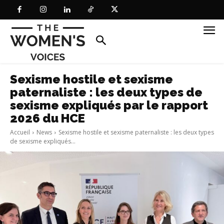
Sexisme hostile et sexisme
paternaliste : les deux types de
sexisme expliqués par le rapport
2026 du HCE
Accueil
News
Sexisme hostile et sexisme paternaliste : les deux types
de sexisme expliqués...