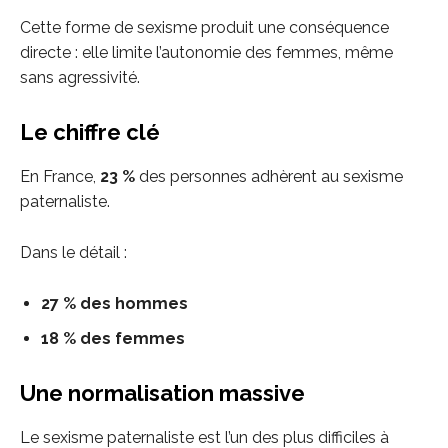
Cette forme de sexisme produit une conséquence
directe : elle limite l’autonomie des femmes, même
sans agressivité.
Le chiffre clé
En France,
23 %
des personnes adhèrent au sexisme
paternaliste.
Dans le détail :
27 % des hommes
18 % des femmes
Une normalisation massive
Le sexisme paternaliste est l’un des plus difficiles à