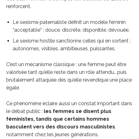
renforcent.
Le sexisme paternaliste définit un modèle féminin
“acceptable” : douce, discrète, disponible, dévouée.
Le sexisme hostile sanctionne celles qui en sortent :
autonomes, visibles, ambitieuses, puissantes.
C’est un mécanisme classique : une femme peut être
valorisée tant qu’elle reste dans un rôle attendu… puis
brutalement attaquée dès qu’elle revendique une place
égale.
Ce phénomène éclaire aussi un constat important dans
le débat public :
les femmes se disent plus
féministes, tandis que certains hommes
basculent vers des discours masculinistes
,
notamment chez les jeunes générations.