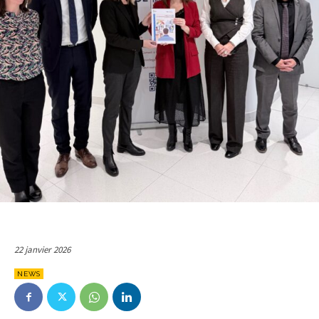
22 janvier 2026
NEWS