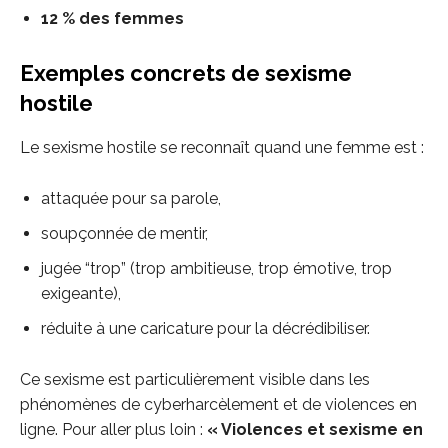
12 % des femmes
Exemples concrets de sexisme
hostile
Le sexisme hostile se reconnaît quand une femme est :
attaquée pour sa parole,
soupçonnée de mentir,
jugée “trop” (trop ambitieuse, trop émotive, trop
exigeante),
réduite à une caricature pour la décrédibiliser.
Ce sexisme est particulièrement visible dans les
phénomènes de cyberharcèlement et de violences en
ligne. Pour aller plus loin :
« Violences et sexisme en