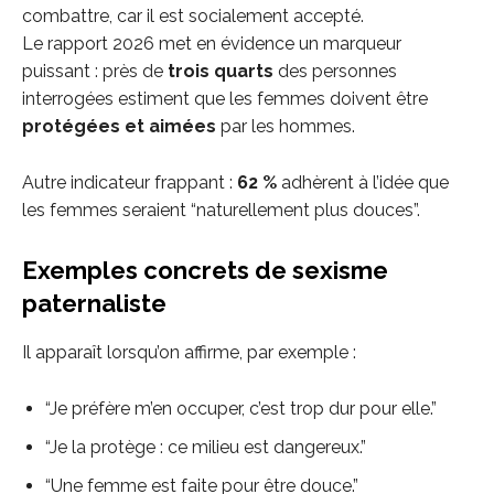
combattre, car il est socialement accepté.
Le rapport 2026 met en évidence un marqueur
puissant : près de
trois quarts
des personnes
interrogées estiment que les femmes doivent être
protégées et aimées
par les hommes.
Autre indicateur frappant :
62 %
adhèrent à l’idée que
les femmes seraient “naturellement plus douces”.
Exemples concrets de sexisme
paternaliste
Il apparaît lorsqu’on affirme, par exemple :
“Je préfère m’en occuper, c’est trop dur pour elle.”
“Je la protège : ce milieu est dangereux.”
“Une femme est faite pour être douce.”