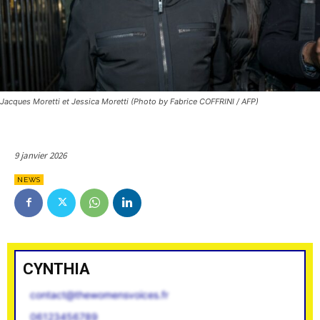
Jacques Moretti et Jessica Moretti (Photo by Fabrice COFFRINI / AFP)
9 janvier 2026
NEWS
CYNTHIA
contact@thewomensvoices.fr
06123456789