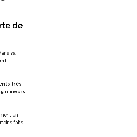
rte de
dans sa
ent
.
nts très
89 mineurs
mment en
tains faits.