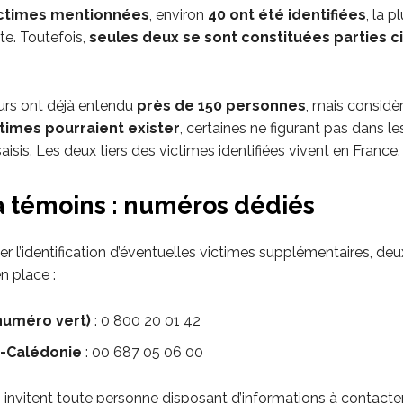
ictimes mentionnées
, environ
40 ont été identifiées
, la p
te. Toutefois,
seules deux se sont constituées parties ci
urs ont déjà entendu
près de 150 personnes
, mais considè
ctimes pourraient exister
, certaines ne figurant pas dans le
sis. Les deux tiers des victimes identifiées vivent en France.
à témoins : numéros dédiés
iter l’identification d’éventuelles victimes supplémentaires, d
n place :
numéro vert)
: 0 800 20 01 42
-Calédonie
: 00 687 05 06 00
 invitent toute personne disposant d’informations à contacter