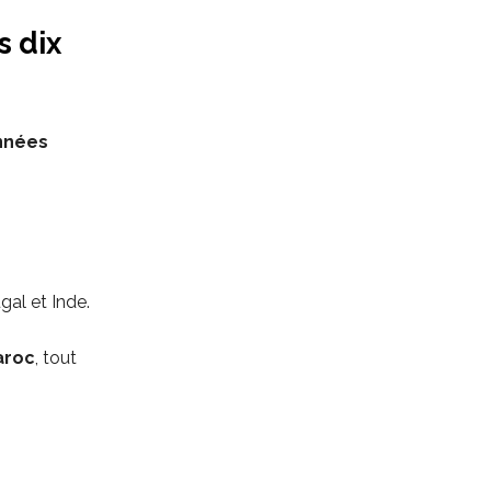
 dix
nnées
gal et Inde.
aroc
, tout