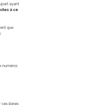
lupart ayant
viles à ce
rent que
s
eux numéros
 ces lignes