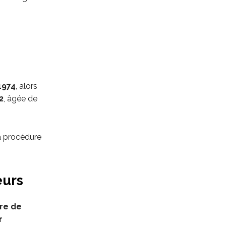
1974
, alors
2
, âgée de
a procédure
eurs
re de
r