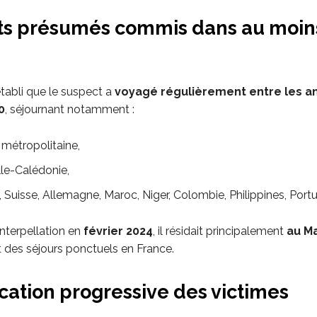
its présumés commis dans au moins
établi que le suspect a
voyagé régulièrement entre les a
0
, séjournant notamment :
 métropolitaine,
le-Calédonie,
, Suisse, Allemagne, Maroc, Niger, Colombie, Philippines, Portu
interpellation en
février 2024
, il résidait principalement
au M
t des séjours ponctuels en France.
ication progressive des victimes