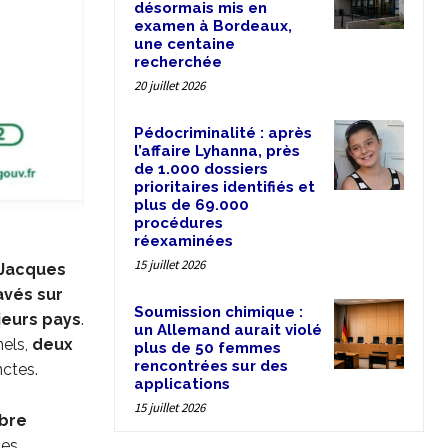
désormais mis en
examen à Bordeaux,
une centaine
recherchée
20 juillet 2026
Pédocriminalité : après
l’affaire Lyhanna, près
de 1.000 dossiers
prioritaires identifiés et
plus de 69.000
procédures
réexaminées
15 juillet 2026
Jacques
avés sur
Soumission chimique :
ieurs pays
.
un Allemand aurait violé
nels,
deux
plus de 50 femmes
rencontrées sur des
ctes.
applications
15 juillet 2026
mbre
ces