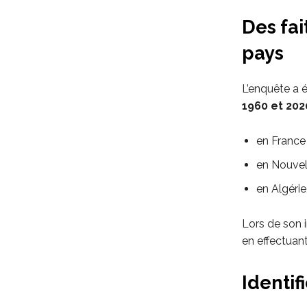
Des fa
pays
L’enquête a 
1960 et 202
en France
en Nouvel
en Algérie
Lors de son 
en effectuan
Identif