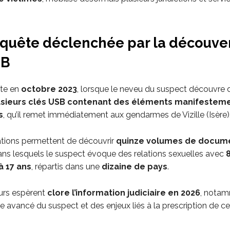
quête déclenchée par la découve
SB
ute en
octobre 2023
, lorsque le neveu du suspect découvre 
usieurs clés USB contenant des éléments manifestem
s
, qu’il remet immédiatement aux gendarmes de Vizille (Isère)
ations permettent de découvrir
quinze volumes de docume
dans lesquels le suspect évoque des relations sexuelles avec
à 17 ans
, répartis dans une
dizaine de pays
.
urs espèrent
clore l’information judiciaire en 2026
, nota
ge avancé du suspect et des enjeux liés à la prescription de cer