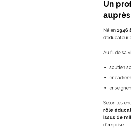
Un prof
auprès
Né en
1946 
d’éducateur et
Au fil de sa v
soutien sc
encadreme
enseignem
Selon les enq
rôle éducat
issus de mi
d’emprise.