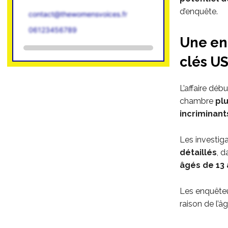
d’enquête.
contact@thewomensvoices.fr
06123456789
Une en
clés U
L’affaire déb
chambre
pl
incriminant
Les investig
détaillés
, 
âgés de 13 
Les enquête
raison de l’â