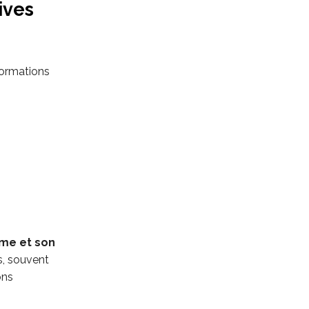
ives
 formations
sme et son
s, souvent
ons