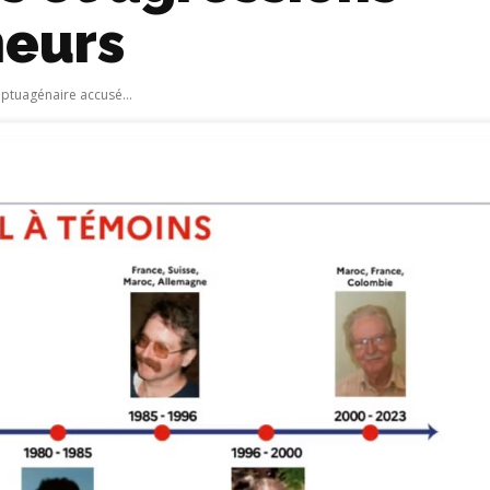
neurs
eptuagénaire accusé...