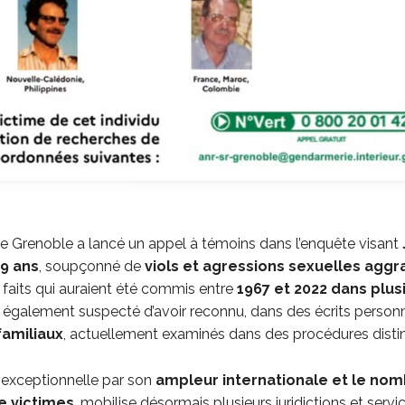
e Grenoble a lancé un appel à témoins dans l’enquête visant
9 ans
, soupçonné de
viols et agressions sexuelles aggr
, faits qui auraient été commis entre
1967 et 2022 dans plus
également suspecté d’avoir reconnu, dans des écrits person
familiaux
, actuellement examinés dans des procédures distin
, exceptionnelle par son
ampleur internationale et le no
e victimes
, mobilise désormais plusieurs juridictions et servi