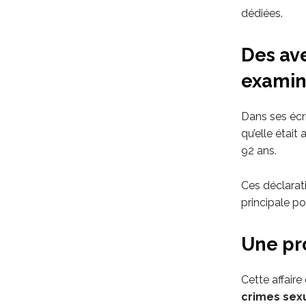
dédiées.
Des av
examin
Dans ses écri
qu’elle était
92 ans.
Ces déclarati
principale po
Une pr
Cette affaire
crimes sexu