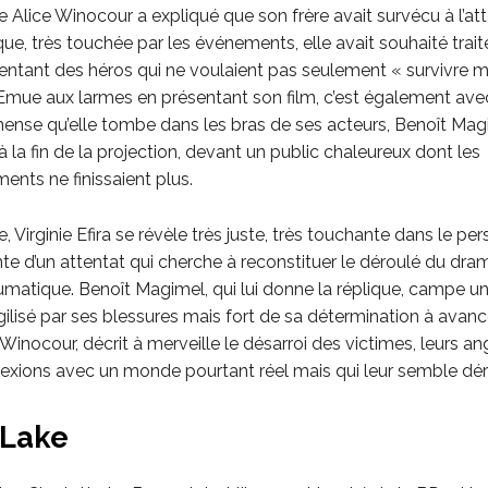
ce Alice Winocour a expliqué que son frère avait survécu à l’at
ue, très touchée par les événements, elle avait souhaité trait
entant des héros qui ne voulaient pas seulement « survivre ma
Emue aux larmes en présentant son film, c’est également ave
nse qu’elle tombe dans les bras de ses acteurs, Benoît Mag
a à la fin de la projection, devant un public chaleureux dont les
ents ne finissaient plus.
, Virginie Efira se révèle très juste, très touchante dans le p
nte d’un attentat qui cherche à reconstituer le déroulé du dr
matique. Benoît Magimel, qui lui donne la réplique, campe un
gilisé par ses blessures mais fort de sa détermination à avanc
 Winocour, décrit à merveille le désarroi des victimes, leurs an
exions avec un monde pourtant réel mais qui leur semble déri
 Lake