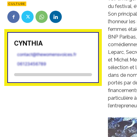
CULTURE
du festival, 
Son principal
l’honneur les
femmes étaie
BNP Paribas,
CYNTHIA
comédiennes,
Leparc, Secré
contact@thewomensvoices.fr
et Michel Mer
06123456789
sélection et
dans de nomb
portés par d
financements
particulière 
l’entrepreneu