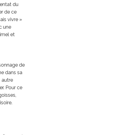
tentat du
er de ce
is vivre »
c une
imel et
ersonnage de
ame dans sa
 autre
er. Pour ce
goisses,
soire.