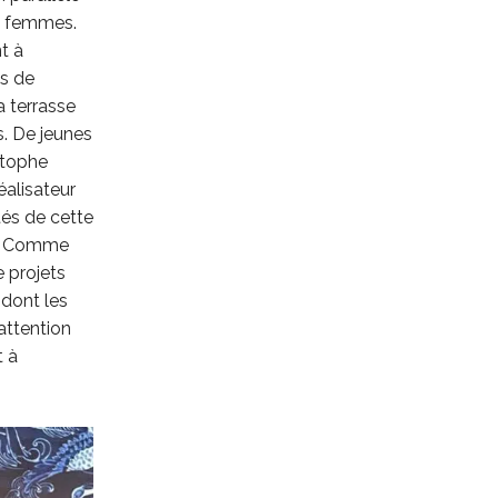
es femmes.
t à
ms de
a terrasse
. De jeunes
stophe
éalisateur
tés de cette
 … Comme
 projets
 dont les
attention
t à