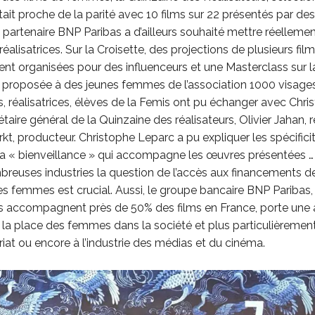
était proche de la parité avec 10 films sur 22 présentés par d
 partenaire BNP Paribas a d’ailleurs souhaité mettre réellemen
 réalisatrices. Sur la Croisette, des projections de plusieurs fil
nt organisées pour des influenceurs et une Masterclass sur l
 proposée à des jeunes femmes de l’association 1000 visages
 réalisatrices, élèves de la Femis ont pu échanger avec Chri
taire général de la Quinzaine des réalisateurs, Olivier Jahan, r
kt, producteur. Christophe Leparc a pu expliquer les spécifici
 la « bienveillance » qui accompagne les œuvres présentées
reuses industries la question de l’accès aux financements de
es femmes est crucial. Aussi, le groupe bancaire BNP Paribas,
 accompagnent près de 50% des films en France, porte une 
à la place des femmes dans la société et plus particulièremen
riat ou encore à l’industrie des médias et du cinéma.