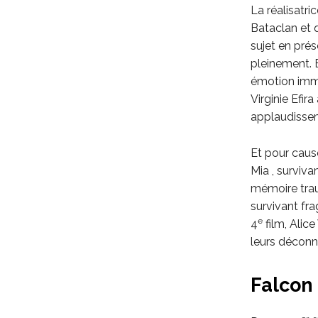
La réalisatri
Bataclan et q
sujet en prés
pleinement. 
émotion imme
Virginie Efir
applaudissem
Et pour cause
Mia , surviva
mémoire trau
survivant fra
e
4
film, Alice
leurs déconn
Falcon