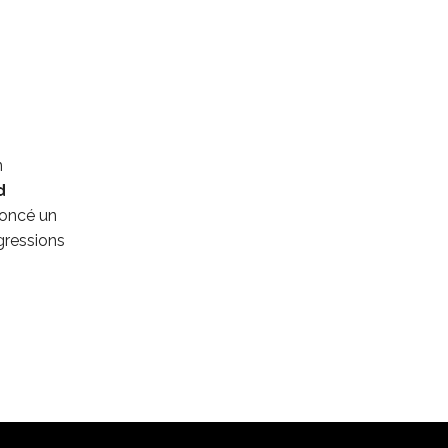
n
d
noncé un
gressions