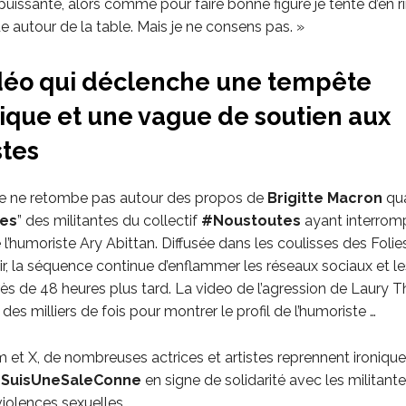
mpuissante, alors comme pour faire bonne figure je tente d’en
 autour de la table. Mais je ne consens pas. »
déo qui déclenche une tempête
ique et une vague de soutien aux
stes
e ne retombe pas autour des propos de
Brigitte Macron
qua
nes
” des militantes du collectif
#Noustoutes
ayant interrom
l’humoriste Ary Abittan. Diffusée dans les coulisses des Foli
r, la séquence continue d’enflammer les réseaux sociaux et le
ès de 48 heures plus tard. La video de l’agression de Laury T
des milliers de fois pour montrer le profil de l’humoriste …
m et X, de nombreuses actrices et artistes reprennent ironiqu
SuisUneSaleConne
en signe de solidarité avec les militante
iolences sexuelles.