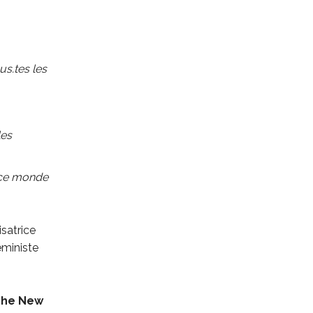
us.tes les
les
 ce monde
isatrice
éministe
he New