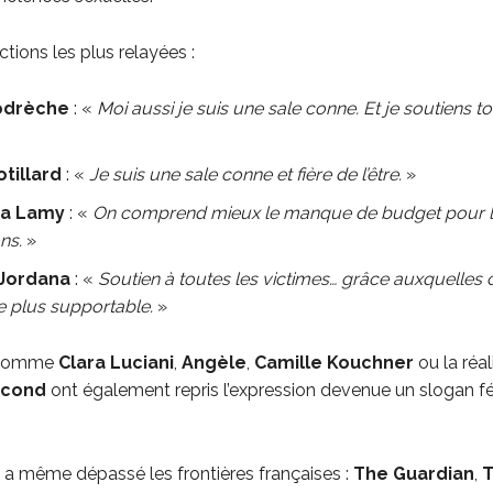
ctions les plus relayées :
odrèche
: «
Moi aussi je suis une sale conne. Et je soutiens to
tillard
: «
Je suis une sale conne et fière de l’être.
»
ra Lamy
: «
On comprend mieux le manque de budget pour 
ns.
»
Jordana
: «
Soutien à toutes les victimes… grâce auxquelles
e plus supportable.
»
s comme
Clara Luciani
,
Angèle
,
Camille Kouchner
ou la réal
scond
ont également repris l’expression devenue un slogan f
a même dépassé les frontières françaises :
The Guardian
,
T