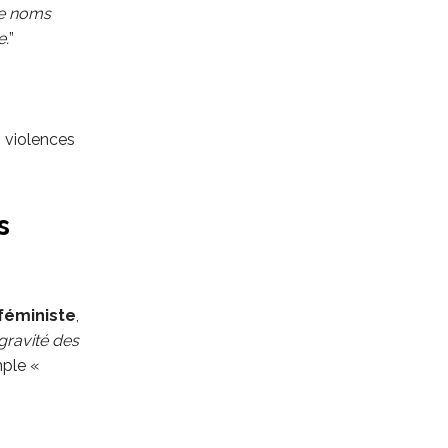
de noms
e.
”
 violences
s
féministe
,
gravité des
mple «