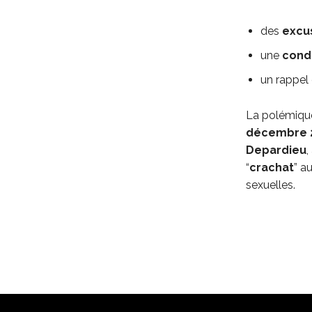
des
excu
une
conda
un rappel 
La polémique
décembre 
Depardieu
,
“
crachat
” a
sexuelles.