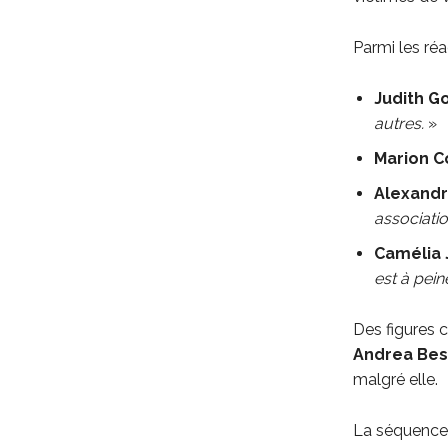
Parmi les réa
Judith G
autres.
»
Marion Co
Alexand
associatio
Camélia 
est à pein
Des figure
Andrea Be
malgré elle.
La séquence 