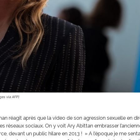
ges via AFP)
man réagit après que la video de son agression sexuelle en dir
les réseaux sociaux. On y voit Ary Abittan embrasser l’ancien
ce, devant un public hilare en 2013 ! » A l’époque je me senta