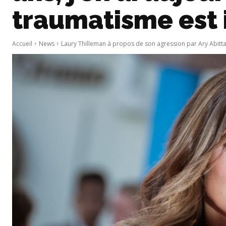
traumatisme est 
Accueil
News
Laury Thilleman à propos de son agression par Ary Abittan :