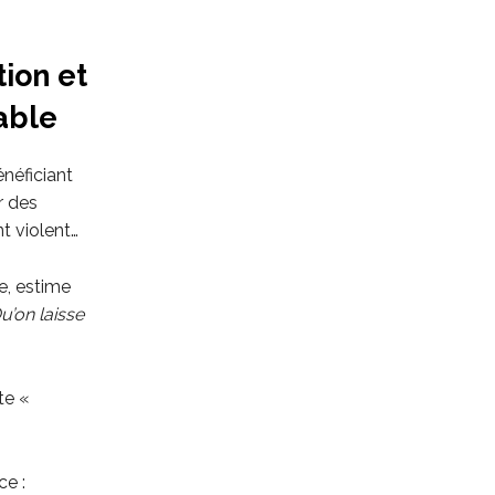
ion et
able
énéficiant
r des
nt violent…
e, estime
u’on laisse
te «
e :