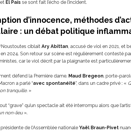
et
El País
se sont fait l’écho de l’incident.
ption d’innocence, méthodes d’act
aire : un débat politique inflamm
 #Noustoutes ciblait
Ary Abittan
, accusé de viol en 2021, et b
u en 2024. Son retour sur scène est régulièrement contesté pa
ministes, car le viol décrit par la plaignante est particulièreme
ment défend la Première dame.
Maud Bregeon
, porte-parol
Macron a parlé “
avec spontanéité
”, dans un cadre privé : «
Q
on tranquille.
»
tout “grave” qu’un spectacle ait été interrompu alors que l’artis
’un non-lieu
».
la présidente de l’Assemblée nationale
Yaël Braun-Pivet
nuanc