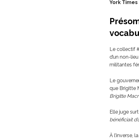
York Times
Présom
vocabul
Le collectif
d’un non-lie
militantes fé
Le gouverne
que Brigitte 
Brigitte Macr
Elle juge sur
bénéficiait d
À l’inverse, 