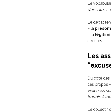
Le vocabulai
d’oiseaux, su
Le débat renv
– la
présomp
– la
légitim
sexistes.
Les ass
“excus
Du côté des c
ces propos 
violences se
trouble à l’o
Le collectif