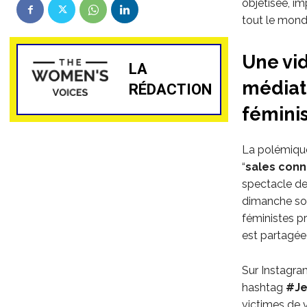
objetisée, i
tout le monde
Une vi
LA
médiat
RÉDACTION
fémini
La polémiqu
“
sales con
spectacle de 
dimanche soi
féministes pr
est partagée 
Sur Instagra
hashtag
#Je
victimes de v