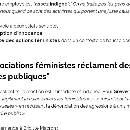
re employé est “
assez indigne
”: “
On ne traite pas les gens 
rtout quand ce sont des activistes qui portent une juste caus
oie à deux sujets sensibles :
tion d’innocence
,
ité des actions féministes
dans un contexte de hausse des
ociations féministes réclament de
es publiques”
ollectifs, la réaction est immédiate et indignée. Pour
Grève 
«
légitiment la haine envers les féministes
» et «
minimisent la 
xuelles
» en réduisant la dénonciation des agressions à un si
rdre public
».
 demande à Brigitte Macron :