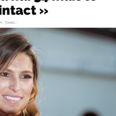
intact »
 "J’avais...