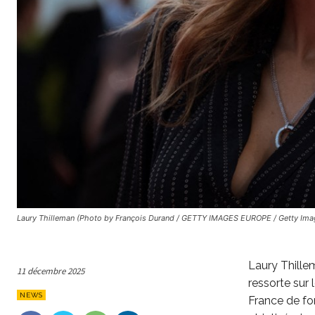
Laury Thilleman (Photo by François Durand / GETTY IMAGES EUROPE / Getty Ima
Laury Thille
11 décembre 2025
ressorte sur 
NEWS
France de for