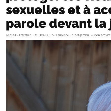
sexuelles et à a
parole devant la 
Accueil
Entretien
#5000VOICES - Laurence Brunet-Jambu : « Mon activité c