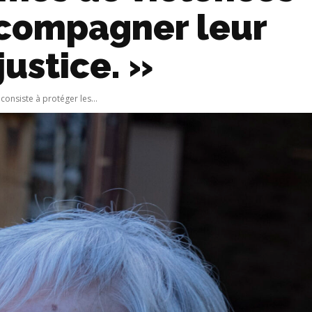
ccompagner leur
justice. »
onsiste à protéger les...