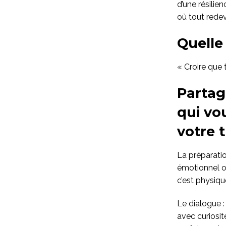
d’une résilie
où tout redev
Quelle
« Croire que 
Partag
qui vo
votre t
La préparatio
émotionnel ou
c’est physique
Le dialogue 
avec curiosit