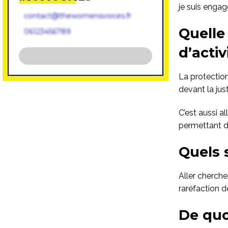
je suis engag
contact@thewomensvoices.fr
Quelle
06123456789
d’activ
La protectio
devant la jus
C’est aussi 
permettant de
Quels 
Aller cherche
raréfaction d
De quo