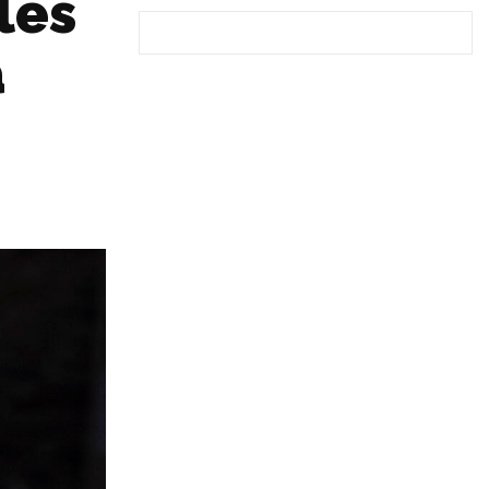
les
à