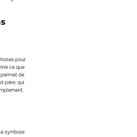
ns
 choses pour
onné ce que
i permet de
nd-père, qui
 simplement.
t le symbole