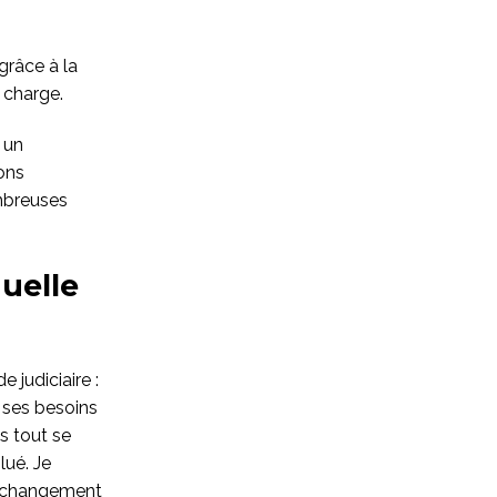
grâce à la
 charge.
 un
ons
ombreuses
uelle
 judiciaire :
 ses besoins
s tout se
ué. Je
le changement