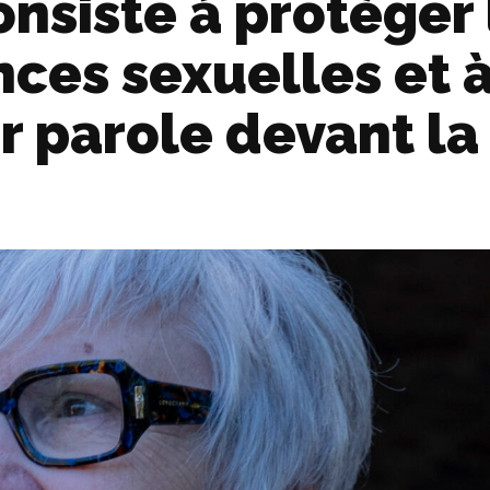
onsiste à protéger 
nces sexuelles et 
 parole devant la