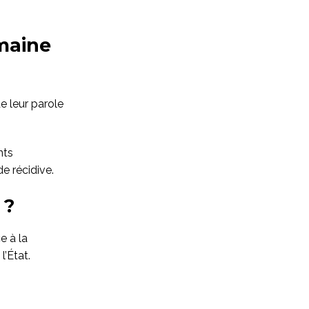
omaine
e leur parole
nts
de récidive.
 ?
e à la
’État.