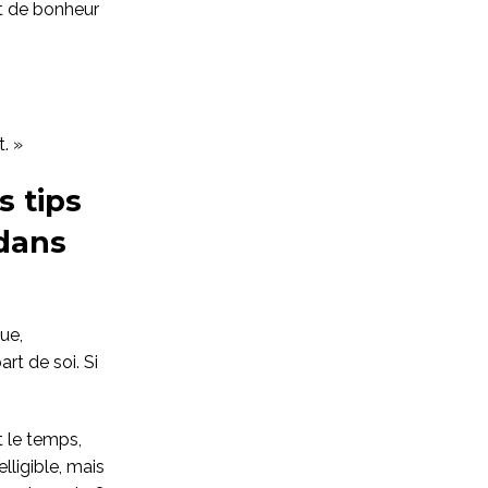
nt de bonheur
. »
 tips
 dans
ue,
rt de soi. Si
t le temps,
lligible, mais