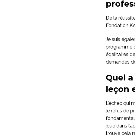
profes
De la réussit
Fondation Ker
Je suis égale
programme de
égalitaires d
demandes de 
Quel a
leçon 
L’échec qui m
le refus de p
fondamentaux 
joue dans l’
trouve cela r