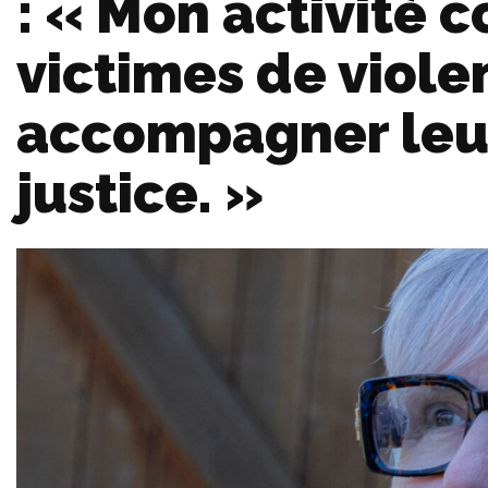
: « Mon activité c
victimes de viole
accompagner leur
justice. »