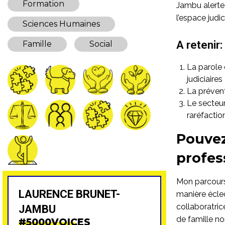
Formation
Jambu alerte 
l’espace judic
Sciences Humaines
A retenir:
Famille
Social
La parole 
judiciaires
La prévent
Le secteur
raréfactio
Pouvez
profes
Mon parcours 
LAURENCE BRUNET-
manière éclect
collaboratrice
JAMBU
de famille no
#5000VOICES