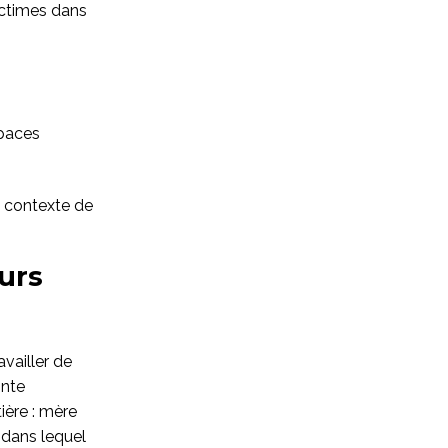
victimes dans
spaces
un contexte de
urs
vailler de
inte
tière : mère
 dans lequel