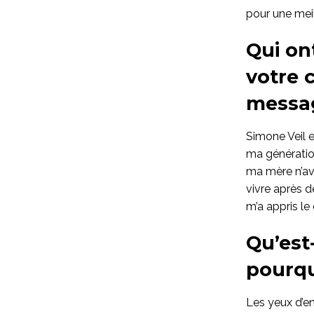
pour une meil
Qui ont
votre c
messa
Simone Veil e
ma génératio
ma mère n’ava
vivre après d
m’a appris le 
Qu’est
pourqu
Les yeux d’en